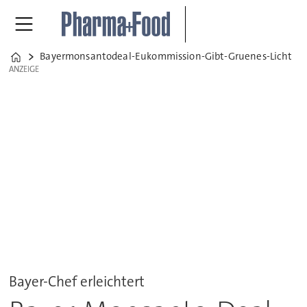
Bayermonsantodeal-Eukommission-Gibt-Gruenes-Licht
Bayer-Monsanto-Dea
Home
ANZEIGE
ANZEIGE
Bayer-Chef erleichtert