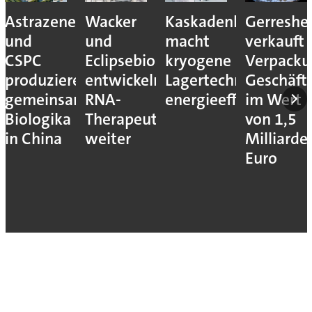
Astrazeneca
Wacker
Kaskadenkonzept
Gerreshe
und
und
macht
verkauft
CSPC
Eclipsebio
kryogene
Verpacku
produzieren
entwickeln
Lagertechnik
Geschäft
gemeinsam
RNA-
energieeffizienter
im Wert
Biologika
Therapeutika
von 1,5
in China
weiter
Milliarde
Euro