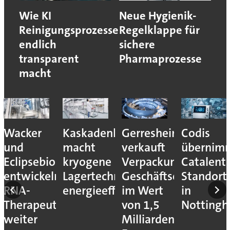
Wie KI
Neue Hygienik-
Reinigungsprozesse
Regelklappe für
endlich
sichere
transparent
Pharmaprozesse
macht
ca
Wacker
Kaskadenkonzept
Gerresheimer
Codis
und
macht
verkauft
übernim
Eclipsebio
kryogene
Verpackungs-
Catalent-
en
entwickeln
Lagertechnik
Geschäftseinheiten
Standort
m
RNA-
energieeffizienter
im Wert
in
Therapeutika
von 1,5
Notting
weiter
Milliarden