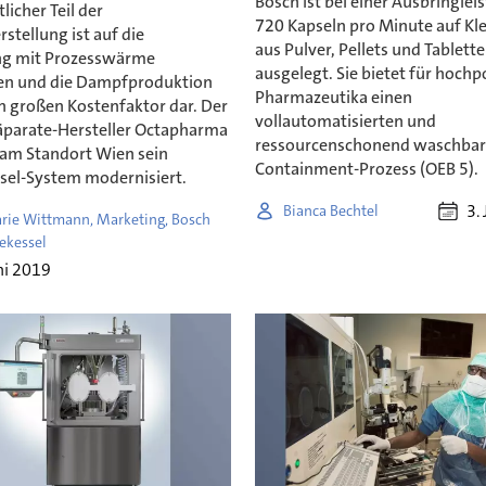
Bosch ist bei einer Ausbringlei
licher Teil der
720 Kapseln pro Minute auf Kl
tellung ist auf die
aus Pulver, Pellets und Tablett
ng mit Prozesswärme
ausgelegt. Sie bietet für hoch
n und die Dampfproduktion
Pharmazeutika einen
en großen Kostenfaktor dar. Der
vollautomatisierten und
parate-Hersteller Octapharma
ressourcenschonend waschba
 am Standort Wien sein
Containment-Prozess (OEB 5).
el-System modernisiert.
3.
Bianca Bechtel
ie Wittmann, Marketing, Bosch
iekessel
ni 2019