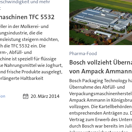
schwindigkeit und mehr
t
maschinen TFC 5532
ller in der Molkerei- und
ngsindustrie, die die
nsleistung steigern möchten,
h die TFC 5532 ein. Die
m-, Abfüll- und
Pharma-Food
hine ist speziell für flüssige
Bosch vollzieht Über
se Nahrungsmittel wie Joghurt,
von Ampack Amman
und frische Produkte ausgelegt,
erlängerte Haltbarkeit
Bosch Packaging Technology ha
.
Übernahme des Abfüll- und
Verpackungsmaschinenherstel
20. März 2014
ion
Ampack Ammann in Königsbr
vollzogen. Die Kartellbehörde
entsprechenden Anträgen zu. 
Vertrag zum Erwerb des Unte
durch Bosch war bereits im Juli