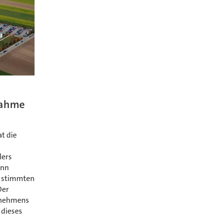
nahme
n
t die
lers
unn
n stimmten
Der
rnehmens
 dieses