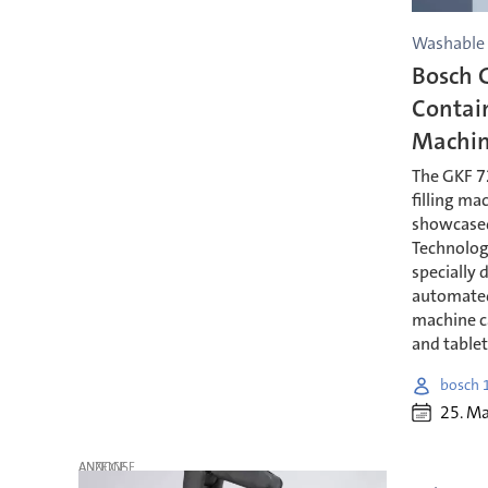
Washable
Bosch 
Contai
Machi
The GKF 72
filling ma
showcased
Technolog
specially 
automated
machine c
and tablet
bosch 
25. M
ANZEIGE