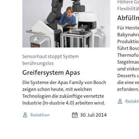
Höhere Ge
Flexibilitä
Abfüll
Für Herste
Babynahru
Produktio
führt Bosc
Thermofor
Sensorhaut stoppt System
Siegelmasc
berührungslos
und visko
Greifersystem Apas
Desserts 
die eine v
Die Systeme der Apas Family von Bosch
erfordern
zeigen schon heute, mit welchen
Technologien die zukünftige vernetzte
Redakt
Industrie (In-dustrie 4.0) arbeiten wird.
30. Juli 2014
Redaktion