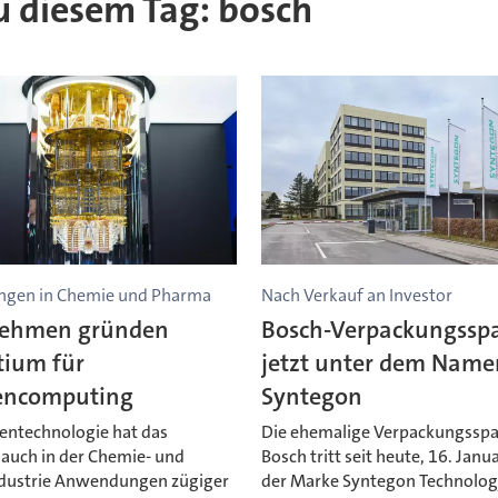
zu diesem Tag: bosch
gen in Chemie und Pharma
Nach Verkauf an Investor
ehmen gründen
Bosch-Verpackungssp
tium für
jetzt unter dem Name
encomputing
Syntegon
entechnologie hat das
Die ehemalige Verpackungsspa
 auch in der Chemie- und
Bosch tritt seit heute, 16. Janu
dustrie Anwendungen zügiger
der Marke Syntegon Technolog