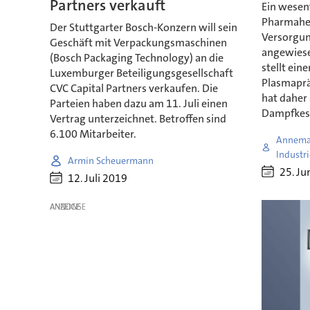
Partners verkauft
Ein wesent
Pharmahers
Der Stuttgarter Bosch-Konzern will sein
Versorgu
Geschäft mit Verpackungsmaschinen
angewiese
(Bosch Packaging Technology) an die
stellt ein
Luxemburger Beteiligungsgesellschaft
Plasmaprä
CVC Capital Partners verkaufen. Die
hat daher
Parteien haben dazu am 11. Juli einen
Dampfkess
Vertrag unterzeichnet. Betroffen sind
6.100 Mitarbeiter.
Annemar
Industr
Armin Scheuermann
25. Ju
12. Juli 2019
ANZEIGE