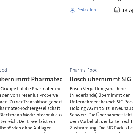
19. A
Redaktion
ood
Pharma-Food
übernimmt Pharmatec
Bosch übernimmt SIG
-Gruppe hat die Pharmatec mit
Bosch Verpakkingsmachines
esden von Fresenius ProServe
(Niederlande) übernimmt den
n. Zu der Transaktion gehört
Unternehmensbereich SIG Pack
Pharmatec-Tochtergesellschaft
Holding AG mit Sitz in Neuhau
-Bleckmann Medizintechnik aus
Schweiz. Die Übernahme steht
terreich. Der Erwerb ist von
dem Vorbehalt der kartellrecht
llbehörden ohne Auflagen
Zustimmung. Die SIG Pack ist e