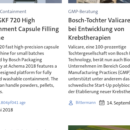
 Containment
GMP-Beratung
GKF 720 High
Bosch-Tochter Valicare
nment Capsule Filling
bei Entwicklung von
ne
Krebstherapien
0 fast high-precision capsule
Valicare, eine 100-prozentige
chine for small batches
Tochtergesellschaft von Bosch
 by Bosch Packaging
Technology, berät nun auch Bio
y at Achema 2018 features a
Unternehmen im Bereich Goo
designed platform for fully
Manufacturing Practices (GMP)
 washable containment. The
unterstützt unter anderem das
an handle powders, pellets,
schwedische Start-Up polybioc
s.
der Etablierung neuer Krebsthe
14. Septem
1804pf041 age
Bittermann
ai 2018