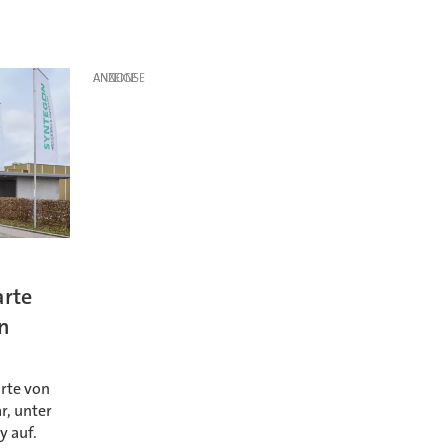
ANZEIGE
arte
n
rte von
ar, unter
y auf.