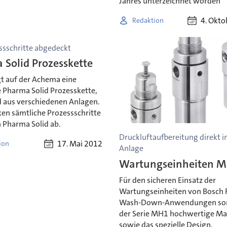
Jahres unterzeichnet worden
4. Okt
Redaktion
ssschritte abgedeckt
 Solid Prozesskette
gt auf der Achema eine
 Pharma Solid Prozesskette,
 aus verschiedenen Anlagen.
ken sämtliche Prozessschritte
 Pharma Solid ab.
Druckluftaufbereitung direkt i
17. Mai 2012
ion
Anlage
Wartungseinheiten 
Für den sicheren Einsatz der
Wartungseinheiten von Bosch 
Wash-Down-Anwendungen sor
der Serie MH1 hochwertige Mat
sowie das spezielle Design.