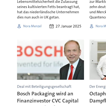
Lebensmittelsicherheit die Zulassung
zur Markt
seines kultivierten Fetts beantragt hat,
zehn deu
hat das niederländische Unternehmen
und Merck
dies nun auch in UK getan.
Quantenc
27. Januar 2025
Nora Menzel
Nora M
Deal mit Beteiligungsgesellschaft
Der Energ
Bosch Packaging wird an
Octaph
Finanzinvestor CVC Capital
Dampfk