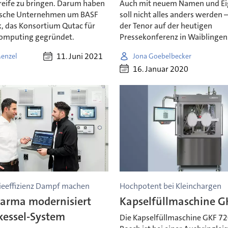
reife zu bringen. Darum haben
Auch mit neuem Namen und E
tsche Unternehmen um BASF
soll nicht alles anders werden 
, das Konsortium Qutac für
der Tenor auf der heutigen
omputing gegründet.
Pressekonferenz in Waiblingen
11. Juni 2021
enzel
Jona Goebelbecker
16. Januar 2020
ieeffizienz Dampf machen
Hochpotent bei Kleinchargen
arma modernisiert
Kapselfüllmaschine G
essel-System
Die Kapselfüllmaschine GKF 7