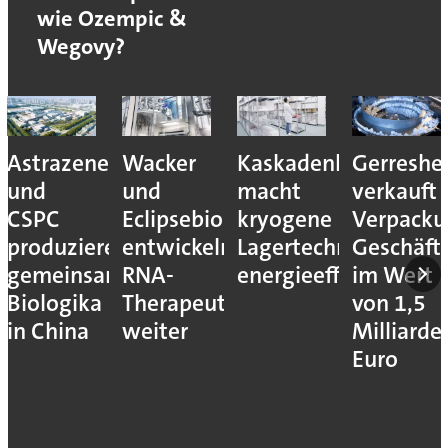
wie Ozempic &
Wegovy?
Astrazeneca
Wacker
Kaskadenkonzept
Gerreshe
und
und
macht
verkauft
CSPC
Eclipsebio
kryogene
Verpacku
produzieren
entwickeln
Lagertechnik
Geschäft
gemeinsam
RNA-
energieeffizienter
im Wert
Biologika
Therapeutika
von 1,5
in China
weiter
Milliarde
Euro