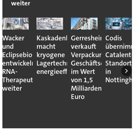
weiter
Wacker
Kaskadenkonzept
Gerresheimer
Codis
und
macht
verkauft
übernim
Eclipsebio
kryogene
Verpackungs-
Catalent-
entwickeln
Lagertechnik
Geschäftseinheiten
Standort
RNA-
energieeffizienter
im Wert
in
Therapeutika
von 1,5
Notting
weiter
Milliarden
Euro