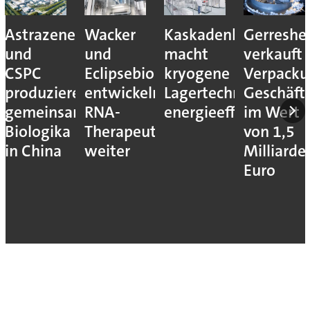
Astrazeneca
Wacker
Kaskadenkonzept
Gerreshe
und
und
macht
verkauft
CSPC
Eclipsebio
kryogene
Verpacku
produzieren
entwickeln
Lagertechnik
Geschäft
gemeinsam
RNA-
energieeffizienter
im Wert
Biologika
Therapeutika
von 1,5
in China
weiter
Milliarde
Euro