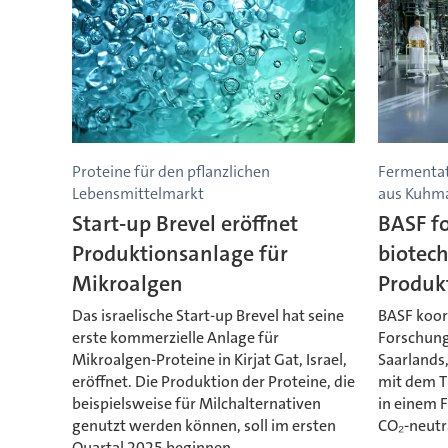
Proteine für den pflanzlichen
Fermentat
Lebensmittelmarkt
aus Kuhm
Start-up Brevel eröffnet
BASF fo
Produktionsanlage für
biotec
Mikroalgen
Produk
Das israelische Start-up Brevel hat seine
BASF koor
erste kommerzielle Anlage für
Forschung
Mikroalgen-Proteine in Kirjat Gat, Israel,
Saarlands
eröffnet. Die Produktion der Proteine, die
mit dem T
beispielsweise für Milchalternativen
in einem 
genutzt werden können, soll im ersten
CO₂-neutra
Quartal 2025 beginnen.