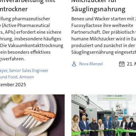
trockner
Säuglingsnahrung
ellung pharmazeutischer
Beneo und Wacker starten mit 
e (Active Pharmaceutical
Fucosyllactose ihre weltweite
s, APIs) erfordert eine sichere
Partnerschaft. Der präbiotisc
hrung, insbesondere häufiges
humane Milchzucker wird in E
 Die Vakuumkontakttrocknung
produziert und zunächst in der
r ein besonders effektives
Säuglingsernährung eingesetzt
sverfahren.
21. 
Nora Menzel
yer, Senior Sales Engineer
und Food, Amixon
ptember 2025