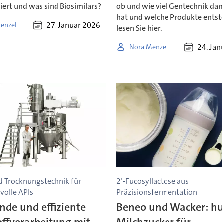
iert und was sind Biosimilars?
ob und wie viel Gentechnik dam
hat und welche Produkte entst
27. Januar 2026
enzel
lesen Sie hier.
24. Ja
Nora Menzel
d Trocknungstechnik für
2’-Fucosyllactose aus
volle APIs
Präzisionsfermentation
nde und effiziente
Beneo und Wacker: h
offverarbeitung mit
Milchzucker für