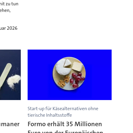
it zu tun
ehen,
nuar 2026
Start-up für Käsealternativen ohne
tierische Inhaltsstoffe
umaner
Formo erhält 35 Millionen
Euro von der Europäischen