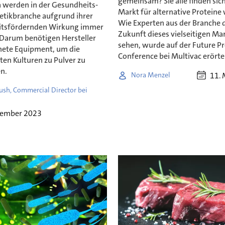
gemeinsam? Sie alle finden sic
a werden in der Gesundheits-
Markt für alternative Proteine 
tikbranche aufgrund ihrer
Wie Experten aus der Branche 
itsfördernden Wirkung immer
Zukunft dieses vielseitigen Ma
. Darum benötigen Hersteller
sehen, wurde auf der Future Pr
nete Equipment, um die
Conference bei Multivac erörte
ten Kulturen zu Pulver zu
n.
11. 
Nora Menzel
sh, Commercial Director bei
vember 2023