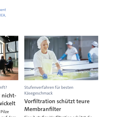
ment
MEA,
nft?
Stufenverfahren für besten
Käsegeschmack
 nicht-
Vorfiltration schützt teure
wickelt
Membranfilter
Pilze