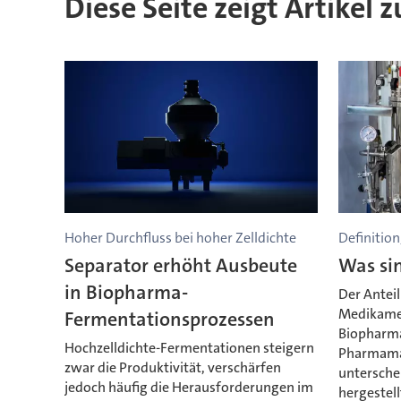
Diese Seite zeigt Artikel
Hoher Durchfluss bei hoher Zelldichte
Definitio
Separator erhöht Ausbeute
Was si
in Biopharma-
Der Anteil
Medikamen
Fermentationsprozessen
Biopharma
Hochzelldichte-Fermentationen steigern
Pharmamar
zwar die Produktivität, verschärfen
untersche
jedoch häufig die Herausforderungen im
hergestel