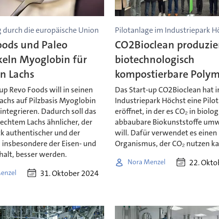
 durch die europäische Union
Pilotanlage im Industriepark H
oods und Paleo
CO2Bioclean produzie
keln Myoglobin für
biotechnologisch
n Lachs
kompostierbare Poly
up Revo Foods will in seinen
Das Start-up CO2Bioclean hat 
achs auf Pilzbasis Myoglobin
Industriepark Höchst eine Pilo
integrieren. Dadurch soll das
eröffnet, in der es CO₂ in biolo
echtem Lachs ähnlicher, der
abbaubare Biokunststoffe um
 authentischer und der
will. Dafür verwendet es einen
 insbesondere der Eisen- und
Organismus, der CO₂ nutzen k
halt, besser werden.
22. Okto
Nora Menzel
31. Oktober 2024
enzel