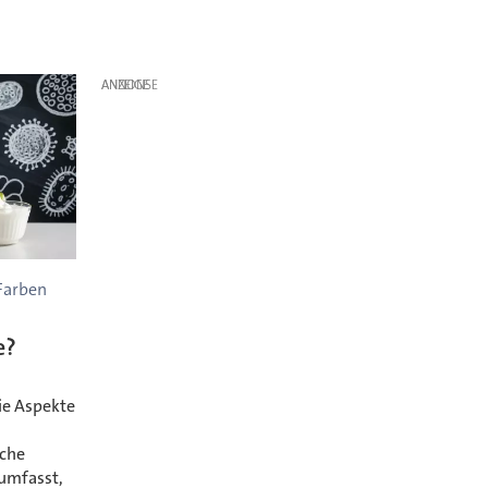
ANZEIGE
Farben
e?
die Aspekte
lche
umfasst,