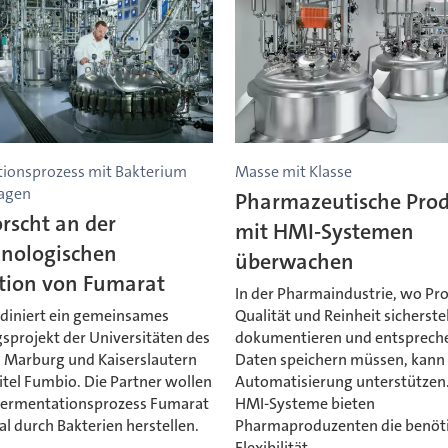
ionsprozess mit Bakterium
Masse mit Klasse
agen
Pharmazeutische Pro
rscht an der
mit HMI-Systemen
hnologischen
überwachen
tion von Fumarat
In der Pharmaindustrie, wo P
diniert ein gemeinsames
Qualität und Reinheit sicherste
sprojekt der Universitäten des
dokumentieren und entsprech
, Marburg und Kaiserslautern
Daten speichern müssen, kann
itel Fumbio. Die Partner wollen
Automatisierung unterstützen
Fermentationsprozess Fumarat
HMI-Systeme bieten
l durch Bakterien herstellen.
Pharmaproduzenten die benöt
Flexibilität.