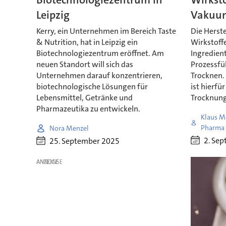
Leipzig
Vakuum
Kerry, ein Unternehmen im Bereich Taste
Die Herst
& Nutrition, hat in Leipzig ein
Wirkstoff
Biotechnologiezentrum eröffnet. Am
Ingredient
neuen Standort will sich das
Prozessfü
Unternehmen darauf konzentrieren,
Trocknen.
biotechnologische Lösungen für
ist hierfü
Lebensmittel, Getränke und
Trocknung
Pharmazeutika zu entwickeln.
Klaus Me
Pharma 
Nora Menzel
2. Se
25. September 2025
ANZEIGE