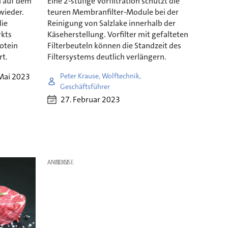
h auf dem
Eine 2-stufige Vorfiltration schützt die
wieder.
teuren Membranfilter-Module bei der
die
Reinigung von Salzlake innerhalb der
rkts
Käseherstellung. Vorfilter mit gefalteten
otein
Filterbeuteln können die Standzeit des
rt.
Filtersystems deutlich verlängern.
Mai 2023
Peter Krause, Wolftechnik,
Geschäftsführer
27. Februar 2023
ANZEIGE