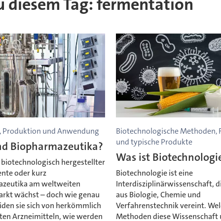
 zu diesem Tag: fermentation
n, Produktion und Anwendung
Biotechnologische Methoden, 
und typische Produkte
nd Biopharmazeutika?
Was ist Biotechnologi
 biotechnologisch hergestellter
te oder kurz
Biotechnologie ist eine
zeutika am weltweiten
Interdisziplinärwissenschaft, 
kt wächst – doch wie genau
aus Biologie, Chemie und
iden sie sich von herkömmlich
Verfahrenstechnik vereint. We
lten Arzneimitteln, wie werden
Methoden diese Wissenschaft 