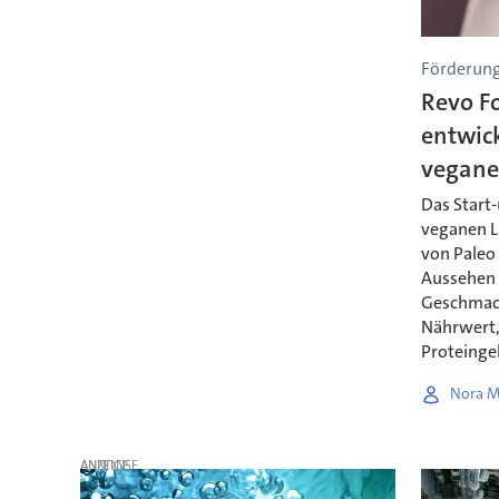
Förderung
Revo F
entwic
vegane
Das Start-
veganen L
von Paleo 
Aussehen 
Geschmack
Nährwert,
Proteinge
Nora M
ANZEIGE