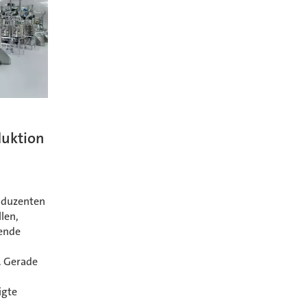
duktion
roduzenten
llen,
ende
. Gerade
igte