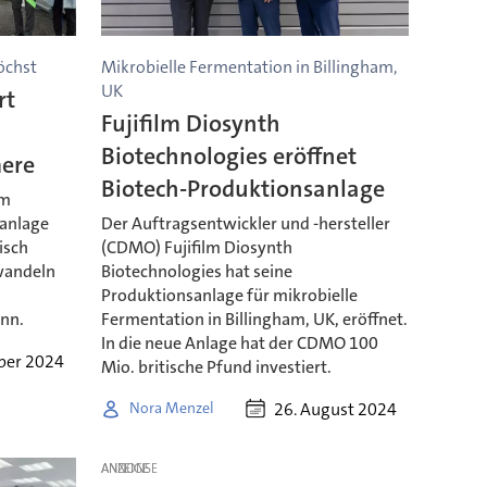
öchst
Mikrobielle Fermentation in Billingham,
UK
rt
Fujifilm Diosynth
Biotechnologies eröffnet
mere
Biotech-Produktionsanlage
im
tanlage
Der Auftragsentwickler und -hersteller
gisch
(CDMO) Fujifilm Diosynth
wandeln
Biotechnologies hat seine
Produktionsanlage für mikrobielle
ann.
Fermentation in Billingham, UK, eröffnet.
In die neue Anlage hat der CDMO 100
ber 2024
Mio. britische Pfund investiert.
26. August 2024
Nora Menzel
ANZEIGE