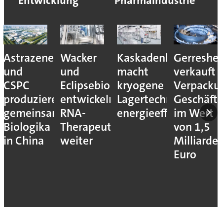
Entwicklung
Pharmaindustrie
Astrazeneca
Wacker
Kaskadenkonzept
Gerreshe
und
und
macht
verkauft
CSPC
Eclipsebio
kryogene
Verpacku
produzieren
entwickeln
Lagertechnik
Geschäft
gemeinsam
RNA-
energieeffizienter
im Wert
Biologika
Therapeutika
von 1,5
in China
weiter
Milliarde
Euro