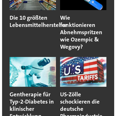
Die 10 größten
Wie
Lebensmittelhersteller
funktionieren
Abnehmspritzen
wie Ozempic &
Wegovy?
Gentherapie für
US-Zölle
Typ-2-Diabetes in
schockieren die
klinischer
deutsche