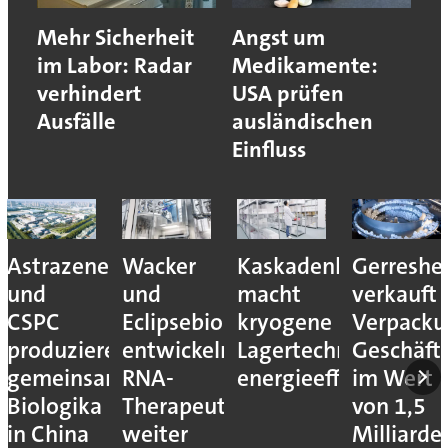
Mehr Sicherheit
Angst um
im Labor: Radar
Medikamente:
verhindert
USA prüfen
Ausfälle
ausländischen
Einfluss
Astrazeneca
Wacker
Kaskadenkonzept
Gerreshe
und
und
macht
verkauft
CSPC
Eclipsebio
kryogene
Verpacku
produzieren
entwickeln
Lagertechnik
Geschäft
gemeinsam
RNA-
energieeffizienter
im Wert
Biologika
Therapeutika
von 1,5
in China
weiter
Milliarde