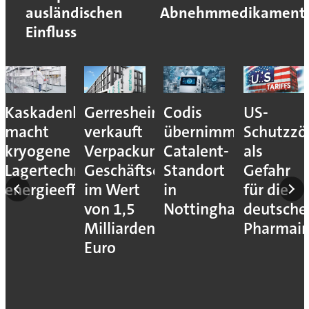
ausländischen
Abnehmmedikament
Einfluss
Kaskadenkonzept
Gerresheimer
Codis
US-
macht
verkauft
übernimmt
Schutzzöl
kryogene
Verpackungs-
Catalent-
als
n
Lagertechnik
Geschäftseinheiten
Standort
Gefahr
energieeffizienter
im Wert
in
für die
ika
von 1,5
Nottingham
deutsche
Milliarden
Pharmain
Euro