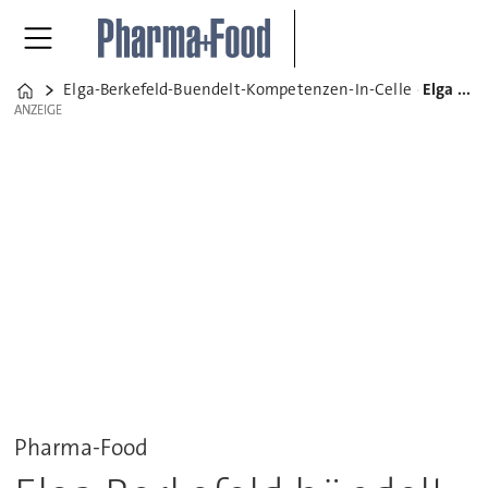
Elga-Berkefeld-Buendelt-Kompetenzen-In-Celle
Elga Berkefeld bündelt Kompetenzen in Celle
Home
ANZEIGE
ANZEIGE
Pharma-Food