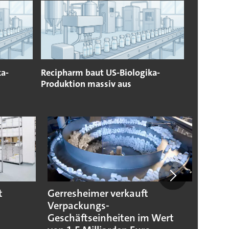
ka-
Recipharm baut US-Biologika-
Produktion massiv aus
t
Gerresheimer verkauft
Codis
Verpackungs-
Stand
Geschäftseinheiten im Wert