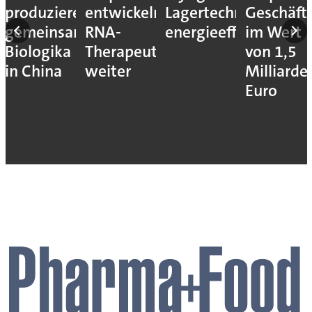
produzieren
entwickeln
Lagertechnik
Geschäft
gemeinsam
RNA-
energieeffizienter
im Wert
Biologika
Therapeutika
von 1,5
in China
weiter
Milliarde
Euro