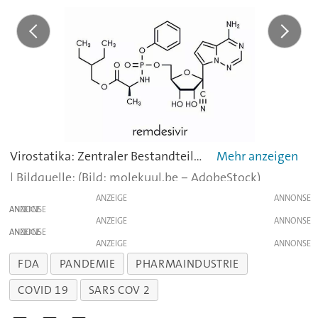
Virostatika: Zentraler Bestandteil eines Virus ist seine Erbinformation, zu deren Vermehrung eine Gruppe von Enzymen, sogenannte Polymerasen notwendig sind. Wirkstoffe, die diese Enzyme hemmen, können auch die Vermehrung und Verbreitung von Viren eindämmen. Beispiele für solche Virostatika, die auch gegen Sars-Cov-2 wirken könnten, sind die Wirkstoffe Faviparivir und Remdesivir. Letzteres wurde ursprünglich gegen das Ebola-Virus entwickelt.
(Bild: molekuul.be ‒ AdobeStock)
ANZEIGE
ANZEIGE
ANZEIGE
ANZEIGE
ANZEIGE
FDA
PANDEMIE
PHARMAINDUSTRIE
COVID 19
SARS COV 2