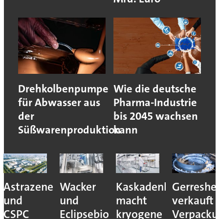
Drehkolbenpumpe
Wie die deutsche
für Abwasser aus
Pharma-Industrie
der
bis 2045 wachsen
Süßwarenproduktion
kann
Astrazeneca
Wacker
Kaskadenkonzept
Gerreshe
und
und
macht
verkauft
CSPC
Eclipsebio
kryogene
Verpacku