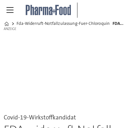
Fda-Widerruft-Notfallzulassung-Fuer-Chloroquin
FDA widerruft Notfall-Zulassung für Chloroquin
Home
ANZEIGE
ANZEIGE
Covid-19-Wirkstoffkandidat