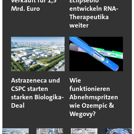
verkauft für 1,5
Eclipsebio
Mrd. Euro
entwickeln RNA-
Therapeutika
weiter
Astrazeneca und
Wie
CSPC starten
funktionieren
starken Biologika-
Abnehmspritzen
Deal
wie Ozempic &
Wegovy?