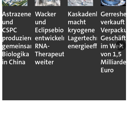
Astrazeneca
Wacker
Kaskadenkonzept
Gerreshe
und
und
macht
verkauft
CSPC
Eclipsebio
kryogene
Verpacku
produzieren
entwickeln
Lagertechnik
Geschäft
gemeinsam
RNA-
energieeffizienter
im Wert
Biologika
Therapeutika
von 1,5
in China
weiter
Milliarde
Euro