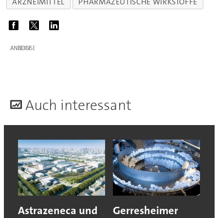
ARZNEIMITTEL
PHARMAZEUTISCHE WIRKSTOFFE
ANZEIGE
A
uch interessant
Astrazeneca und
Gerresheimer