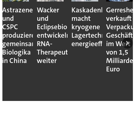
Astrazeneca
Wacker
Kaskadenkonzept
Gerreshe
und
und
macht
verkauft
CSPC
Eclipsebio
kryogene
Verpacku
produzieren
entwickeln
Lagertechnik
Geschäft
gemeinsam
RNA-
energieeffizienter
im Wert
Biologika
Therapeutika
von 1,5
in China
weiter
Milliarde
Euro