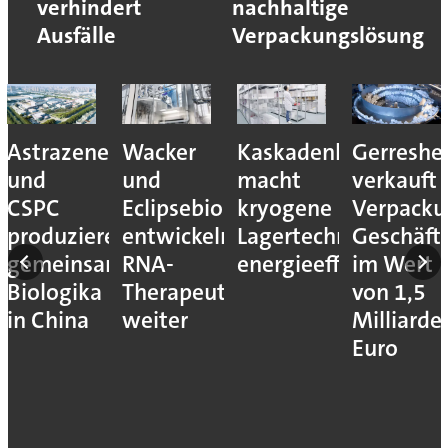
verhindert
nachhaltige
Ausfälle
Verpackungslösung
Astrazeneca
Wacker
Kaskadenkonzept
Gerreshe
und
und
macht
verkauft
CSPC
Eclipsebio
kryogene
Verpacku
produzieren
entwickeln
Lagertechnik
Geschäft
gemeinsam
RNA-
energieeffizienter
im Wert
Biologika
Therapeutika
von 1,5
in China
weiter
Milliarde
Euro