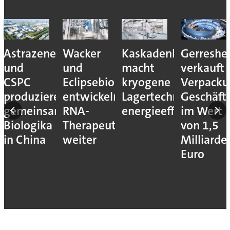
Astrazeneca
Wacker
Kaskadenkonzept
Gerreshe
und
und
macht
verkauft
CSPC
Eclipsebio
kryogene
Verpacku
produzieren
entwickeln
Lagertechnik
Geschäft
gemeinsam
RNA-
energieeffizienter
im Wert
Biologika
Therapeutika
von 1,5
in China
weiter
Milliarde
Euro