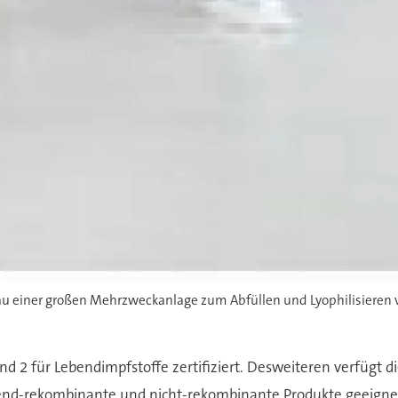
au einer großen Mehrzweckanlage zum Abfüllen und Lyophilisieren 
nd 2 für Lebendimpfstoffe zertifiziert. Desweiteren verfügt d
end-rekombinante und nicht-rekombinante Produkte geeignet 