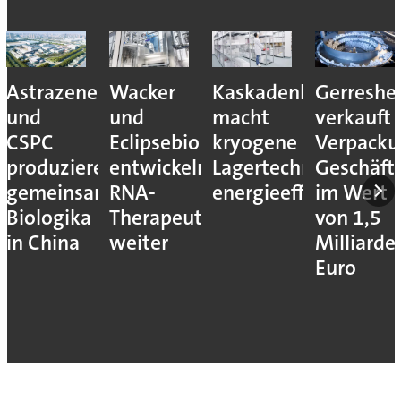
Astrazeneca
Wacker
Kaskadenkonzept
Gerreshe
und
und
macht
verkauft
CSPC
Eclipsebio
kryogene
Verpacku
produzieren
entwickeln
Lagertechnik
Geschäft
gemeinsam
RNA-
energieeffizienter
im Wert
Biologika
Therapeutika
von 1,5
in China
weiter
Milliarde
Euro