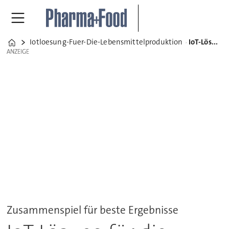
Iotloesung-Fuer-Die-Lebensmittelproduktion
IoT-Lösung für die Lebensmittel-Produktion
Home
ANZEIGE
ANZEIGE
Zusammenspiel für beste Ergebnisse