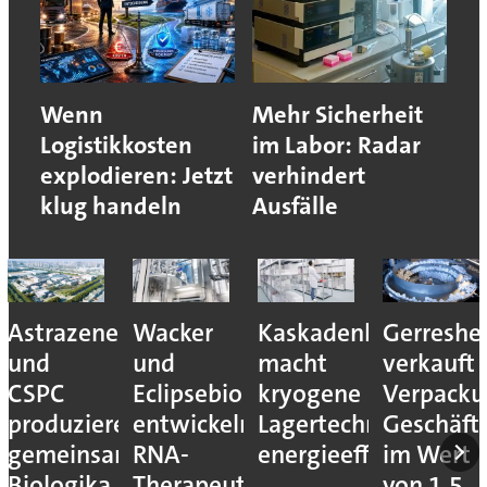
Wenn
Mehr Sicherheit
Logistikkosten
im Labor: Radar
explodieren: Jetzt
verhindert
klug handeln
Ausfälle
Astrazeneca
Wacker
Kaskadenkonzept
Gerreshe
und
und
macht
verkauft
CSPC
Eclipsebio
kryogene
Verpacku
produzieren
entwickeln
Lagertechnik
Geschäft
gemeinsam
RNA-
energieeffizienter
im Wert
Biologika
Therapeutika
von 1,5