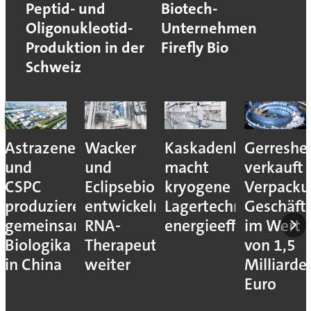
Peptid- und
Biotech-
Oligonukleotid-
Unternehmen
Produktion in der
Firefly Bio
Schweiz
Astrazeneca
Wacker
Kaskadenkonzept
Gerreshe
und
und
macht
verkauft
CSPC
Eclipsebio
kryogene
Verpacku
produzieren
entwickeln
Lagertechnik
Geschäft
gemeinsam
RNA-
energieeffizienter
im Wert
Biologika
Therapeutika
von 1,5
in China
weiter
Milliarde
Euro