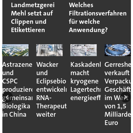
Landmetzgerei
Welches
Mehl setzt auf
Filtrationsverfahren
Clippen und
für welche
Etikettieren
Anwendung?
Astrazeneca
Wacker
Kaskadenkonzept
Gerreshe
und
und
macht
verkauft
CSPC
Eclipsebio
kryogene
Verpacku
produzieren
entwickeln
Lagertechnik
Geschäft
gemeinsam
RNA-
energieeffizienter
im Wert
Biologika
Therapeutika
von 1,5
in China
weiter
Milliarde
Euro