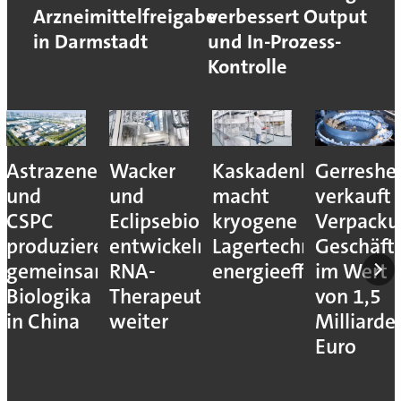
Arzneimittelfreigabe
verbessert Output
in Darmstadt
und In-Prozess-
Kontrolle
ca
Wacker
Kaskadenkonzept
Gerresheimer
Codis
und
macht
verkauft
übernim
Eclipsebio
kryogene
Verpackungs-
Catalent-
en
entwickeln
Lagertechnik
Geschäftseinheiten
Standort
m
RNA-
energieeffizienter
im Wert
in
Therapeutika
von 1,5
Notting
weiter
Milliarden
Euro