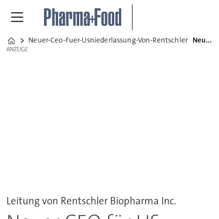
Neuer-Ceo-Fuer-Usniederlassung-Von-Rentschler
Neuer CEO für US-Niederlassung von Rentschler
Home
ANZEIGE
ANZEIGE
Leitung von Rentschler Biopharma Inc.