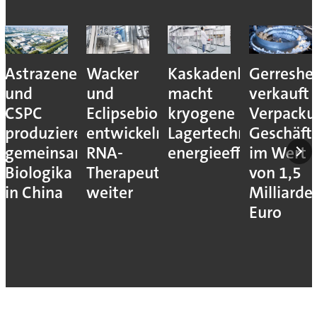
Astrazeneca
Wacker
Kaskadenkonzept
Gerreshe
und
und
macht
verkauft
CSPC
Eclipsebio
kryogene
Verpacku
produzieren
entwickeln
Lagertechnik
Geschäft
gemeinsam
RNA-
energieeffizienter
im Wert
Biologika
Therapeutika
von 1,5
in China
weiter
Milliarde
Euro