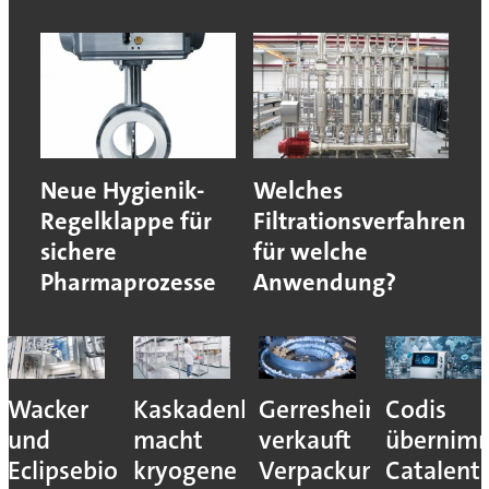
Neue Hygienik-
Welches
Regelklappe für
Filtrationsverfahren
sichere
für welche
Pharmaprozesse
Anwendung?
ca
Wacker
Kaskadenkonzept
Gerresheimer
Codis
und
macht
verkauft
übernim
Eclipsebio
kryogene
Verpackungs-
Catalent-