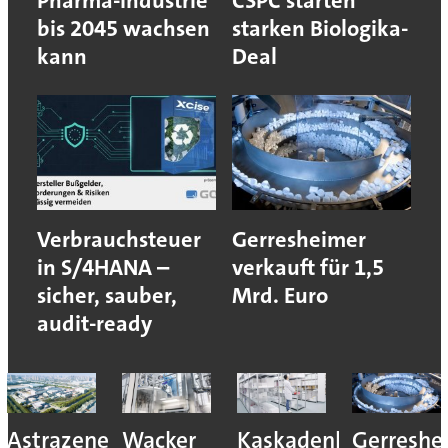
Pharma-Industrie
CSPC starten
bis 2045 wachsen
starken Biologika-
kann
Deal
Verbrauchsteuer
Gerresheimer
in S/4HANA –
verkauft für 1,5
sicher, sauber,
Mrd. Euro
audit-ready
Astrazeneca
Wacker
Kaskadenkonzept
Gerreshe