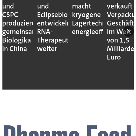
und
und
macht
verkauft
CSPC
Eclipsebio
kryogene
Verpacku
produzieren
entwickeln
Lagertechnik
Geschäft
gemeinsam
RNA-
energieeffizienter
im Wert
Biologika
Therapeutika
von 1,5
in China
weiter
Milliarde
Euro