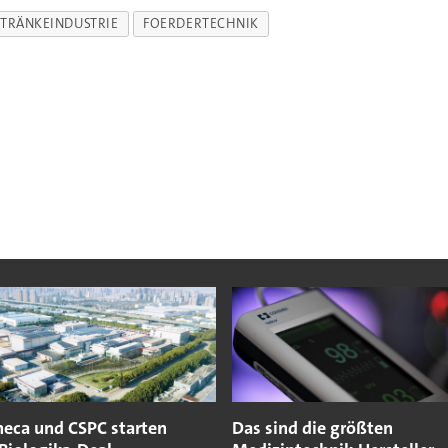
TRÄNKEINDUSTRIE
FOERDERTECHNIK
neca und CSPC starten
Das sind die größten