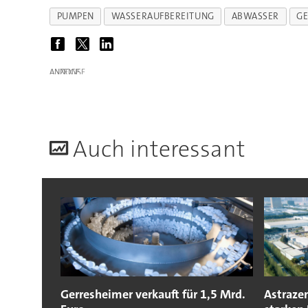
PUMPEN
WASSERAUFBEREITUNG
ABWASSER
GE
ANZEIGE
A
uch interessant
Gerresheimer verkauft für 1,5 Mrd.
Astraze