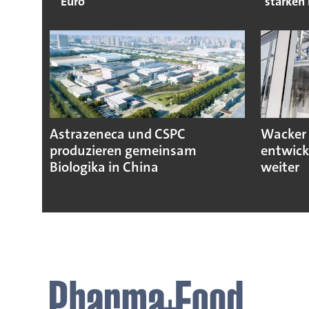
Euro
starken 
Astrazeneca und CSPC
Wacker 
produzieren gemeinsam
entwick
Biologika in China
weiter