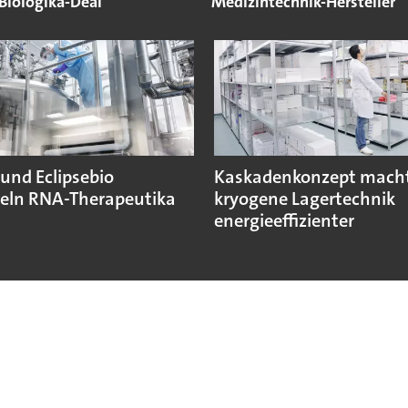
Biologika-Deal
Medizintechnik-Hersteller
und Eclipsebio
Kaskadenkonzept mach
eln RNA-Therapeutika
kryogene Lagertechnik
energieeffizienter