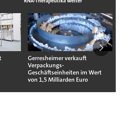
RNA-Therapeutika weiter
t
Gerresheimer verkauft
Codis
Verpackungs-
Stand
Geschäftseinheiten im Wert
von 1,5 Milliarden Euro