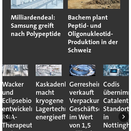
Milliardendeal:
Bachem plant
Samsung greift
Peptid- und
nach Polypeptide
Oligonukleotid-
Produktion in der
Schweiz
ca
Wacker
Kaskadenkonzept
Gerresheimer
Codis
und
macht
verkauft
übernim
Eclipsebio
kryogene
Verpackungs-
Catalent-
en
entwickeln
Lagertechnik
Geschäftseinheiten
Standort
m
RNA-
energieeffizienter
im Wert
in
Therapeutika
von 1,5
Notting