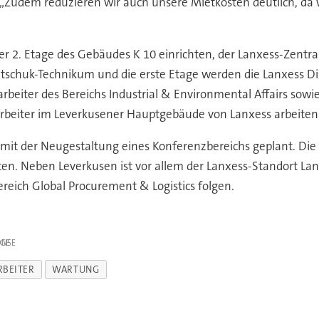
. „Zudem reduzieren wir auch unsere Mietkosten deutlich, da 
r 2. Etage des Gebäudes K 10 einrichten, der Lanxess-Zentral
utschuk-Technikum und die erste Etage werden die Lanxess Di
rbeiter des Bereichs Industrial & Environmental Affairs sowi
rbeiter im Leverkusener Hauptgebäude von Lanxess arbeiten
der Neugestaltung eines Konferenzbereichs geplant. Die res
en. Neben Leverkusen ist vor allem der Lanxess-Standort La
eich Global Procurement & Logistics folgen.
IGE
RBEITER
WARTUNG