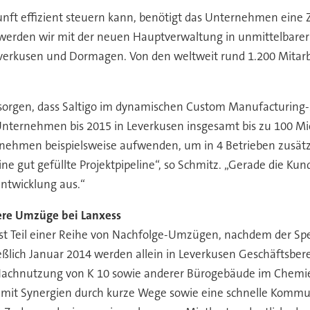
ft effizient steuern kann, benötigt das Unternehmen eine Z
 werden wir mit der neuen Hauptverwaltung in unmittelbarer
 Leverkusen und Dormagen. Von den weltweit rund 1.200 Mitar
 sorgen, dass Saltigo im dynamischen Custom Manufacturing-Ma
 Unternehmen bis 2015 in Leverkusen insgesamt bis zu 100 Mio
rnehmen beispielsweise aufwenden, um in 4 Betrieben zusätzli
eine gut gefüllte Projektpipeline“, so Schmitz. „Gerade die
entwicklung aus.“
ere Umzüge bei Lanxess
st Teil einer Reihe von Nachfolge-Umzügen, nachdem der Sp
ließlich Januar 2014 werden allein in Leverkusen Geschäftsb
 Nachnutzung von K 10 sowie anderer Bürogebäude im Chemie
t Synergien durch kurze Wege sowie eine schnelle Kommunika