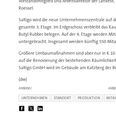
Vorstandsmitglied und Arbeitsdirektor der Lanxess
Roessel.
Saltigo wird die neue Unternehmenszentrale auf de
gesamte 3. Etage. Im Erdgeschoss verbleibt das Ka
Butyl Rubber belegen. Auf der 4. Etage werden Mita
untergebracht. Insgesamt werden künftig 550 Mita
Größere Umbaumaßnahmen sind aber nur in K 10 mit 
auf die Renovierung der bestehenden Räumlichkeit
Saltigo GmbH wird im Gebäude am Katzberg der Ber
(dw)
ANZEIGE
ANZE
UNTERNEHMEN
STANDORT
PRODUKTION
MITA