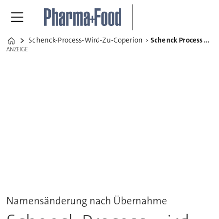
Schenck-Process-Wird-Zu-Coperion
Schenck Process wird zu Coperion
Home
ANZEIGE
ANZEIGE
Namensänderung nach Übernahme