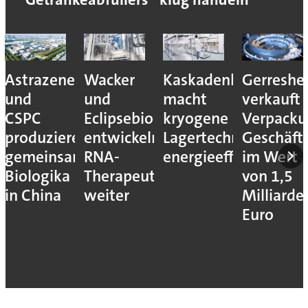
Astrazeneca
Wacker
Kaskadenkonzept
Gerreshe
und
und
macht
verkauft
CSPC
Eclipsebio
kryogene
Verpacku
produzieren
entwickeln
Lagertechnik
Geschäft
gemeinsam
RNA-
energieeffizienter
im Wert
Biologika
Therapeutika
von 1,5
in China
weiter
Milliarde
Euro