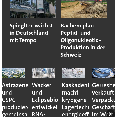
Spiegltec wächst
Bachem plant
in Deutschland
Peptid- und
mit Tempo
Oligonukleotid-
Produktion in der
Schweiz
Astrazeneca
Wacker
Kaskadenkonzept
Gerreshe
und
und
macht
verkauft
CSPC
Eclipsebio
kryogene
Verpacku
produzieren
entwickeln
Lagertechnik
Geschäft
gemeinsam
RNA-
energieeffizienter
im Wert