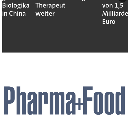
Biologika
Therapeutika
von 1,5
in China
weiter
Milliarde
Euro