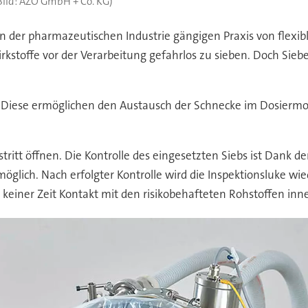
Bild: AZO GmbH + Co. KG)
in der pharmazeutischen Industrie gängigen Praxis von flex
stoffe vor der Verarbeitung gefahrlos zu sieben. Doch Sieben
t. Diese ermöglichen den Austausch der Schnecke im Dosierm
tritt öffnen. Die Kontrolle des eingesetzten Siebs ist Dank de
öglich. Nach erfolgter Kontrolle wird die Inspektionsluke wied
keiner Zeit Kontakt mit den risikobehafteten Rohstoffen inn