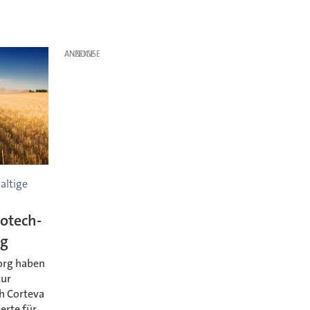
ANZEIGE
altige
otech-
rg
org haben
zur
h Corteva
erte für