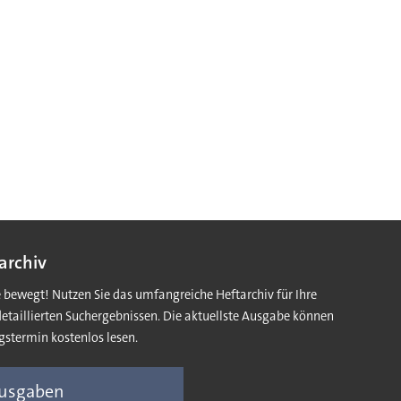
archiv
e bewegt! Nutzen Sie das umfangreiche Heftarchiv für Ihre
detaillierten Suchergebnissen. Die aktuellste Ausgabe können
gstermin kostenlos lesen.
Ausgaben