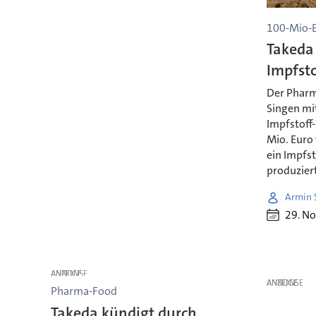
100-Mio-E
Takeda 
Impfst
Der Pharm
Singen mi
Impfstoff
Mio. Euro 
ein Impfs
produzier
Armin 
29. N
ANZEIGE
ANZEIGE
Pharma-Food
Takeda kündigt durch