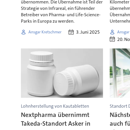
übernommen. Die Übernahme ist Teil der
Kilometer 
Strategie von Infrareal, ein führender
übernehme
Betreiber von Pharma- und Life-Science-
Übernahme
Parks in Europa zu werden.
Unternehm
3. Juni 2025
Ansgar Kretschmer
Ansgar
20. N
Lohnherstellung von Kautabletten
Standort 
Nextpharma übernimmt
Nächste
Takeda-Standort Asker in
auch f