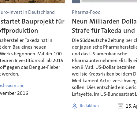
uro-Invest in Deutschland
Pharma-Food
startet Bauprojekt für
Neun Milliarden Dolla
offproduktion
Strafe für Takeda und E
ahersteller Takeda hat in
Die Süddeutsche Zeitung berich
t dem Bau eines neuen
der japanische Pharmaherstell
-Werks begonnen. Mit der 100
und das US-amerikanische
teuren Investition soll ab 2019
Pharmaunternehmen Eli Lilly ei
toff gegen das Dengue-Fieber
von 9 Mrd. US-Dollar bezahlen
t werden.
weil sie Krebsrisiken bei dem D
Medikament Actos verschwieg
Scheuermann
sollen. Dies entschied ein Geric
ovember 2016
Lafayette, im US-Bundesstaat L
15. A
Redaktion