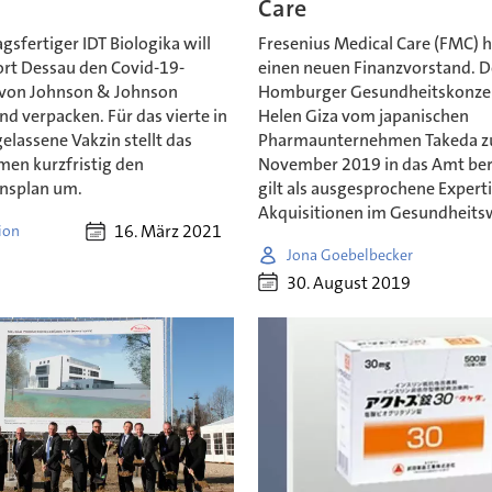
Care
gsfertiger IDT Biologika will
Fresenius Medical Care (FMC) h
rt Dessau den Covid-19-
einen neuen Finanzvorstand. D
 von Johnson & Johnson
Homburger Gesundheitskonze
nd verpacken. Für das vierte in
Helen Giza vom japanischen
elassene Vakzin stellt das
Pharmaunternehmen Takeda z
en kurzfristig den
November 2019 in das Amt ber
nsplan um.
gilt als ausgesprochene Experti
Akquisitionen im Gesundheits
16. März 2021
ion
Jona Goebelbecker
30. August 2019