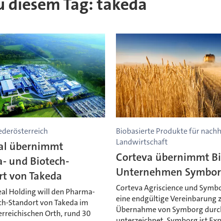
zu diesem Tag: takeda
ederösterreich
Biobasierte Produkte für nachh
Landwirtschaft
eal übernimmt
Corteva übernimmt Bi
- und Biotech-
Unternehmen Symbo
rt von Takeda
Corteva Agriscience und Symb
eal Holding will den Pharma-
eine endgültige Vereinbarung 
ch-Standort von Takeda im
Übernahme von Symborg durc
erreichischen Orth, rund 30
unterzeichnet. Symborg ist Exp