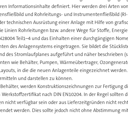
ren Informationsinhalte definiert. Hier werden drei Arten von
ensfließbild und Rohrleitungs- und Instrumentenfließbild (RI-
 der technischen Ausrüstung einer Anlage mit Hilfe von grafi
e Linien Rohrleitungen bzw. andere Wege für Stoffe, Energi
N28004 Teil1–4 und das Einhalten einer durchgängigen Nomen
en des Anlagensystems eingetragen. Sie bildet die Stücklist
 und des Stromlaufplanes aufgeführt und näher beschrieben (s
en wie Behälter, Pumpen, Wärmeübertrager, Ozongeneratore
ayouts, in die die neuen Anlagenteile eingezeichnet werden.
rmitteln und darstellen zu können.
Behälter, werden Konstruktionszeichnungen zur Fertigung d
erkstoffzertifikat nach DIN EN10204. In der Regel sollten 
 nicht verfügbar sein oder aus Lieferzeitgründen nicht rech
wendet werden. Dies sollte jedoch nicht ohne Abstimmung m