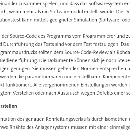
einander zusammenspielen, und dass das Softwaresystem ents
rlich, wenn mehr als ein Softwaremodul erstellt wurde. Die D
rationstest kann mittels geeigneter Simulation (Software- o
te der Source-Code des Programms vom Programmierer und zu
Durchführung des Tests sind vor dem Test festzulegen. Das 
ogrammausdrucks sollten dem Source-Code-Review als Rohda
 Bedienerführung. Die Dokumente können sich je nach Steue
ungen genügen. Sie müssen geltenden Normen entsprechen un
werden die parametrierbaren und einstellbaren Komponente
kt funktioniert. Alle vorgenommenen Einstellungen werden in
ugtem Verstellen oder nach Austausch wegen Defekts einer s
stellen
tion des genauen Rohrleitungsverlaufs durch Isometrien un
 Schweißnähte des Anlagensystems müssen mit einer einmal