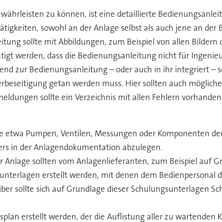
ewährleisten zu können, ist eine detaillierte Bedienungsanle
 Tätigkeiten, sowohl an der Anlage selbst als auch jene an d
eitung sollte mit Abbildungen, zum Beispiel von allen Bilder
htigt werden, dass die Bedienungsanleitung nicht für Ingenie
nd zur Bedienungsanleitung – oder auch in ihr integriert – 
lerbeseitigung getan werden muss. Hier sollten auch möglic
rmeldungen sollte ein Verzeichnis mit allen Fehlern vorhand
wie etwa Pumpen, Ventilen, Messungen oder Komponenten de
ers in der Anlagendokumentation abzulegen.
 Anlage sollten vom Anlagenlieferanten, zum Beispiel auf 
terlagen erstellt werden, mit denen dem Bedienpersonal da
iber sollte sich auf Grundlage dieser Schulungsunterlagen Sc
plan erstellt werden, der die Auflistung aller zu wartenden