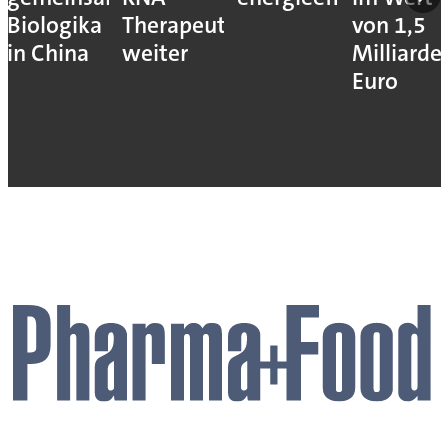
Biologika
Therapeutika
von 1,5
in China
weiter
Milliarde
Euro