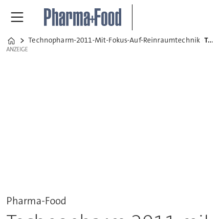
Technopharm-2011-Mit-Fokus-Auf-Reinraumtechnik
Technopharm 2011 mit Fokus auf Reinraumtechnik
Home
ANZEIGE
ANZEIGE
Pharma-Food