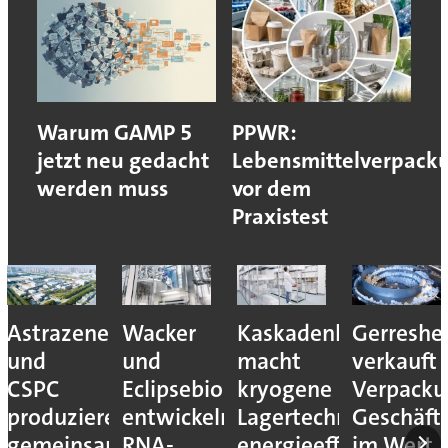
Warum GAMP 5
PPWR:
jetzt neu gedacht
Lebensmittelverpack
werden muss
vor dem
Praxistest
Astrazeneca
Wacker
Kaskadenkonzept
Gerreshe
und
und
macht
verkauft
CSPC
Eclipsebio
kryogene
Verpacku
produzieren
entwickeln
Lagertechnik
Geschäft
gemeinsam
RNA-
energieeffizienter
im Wert