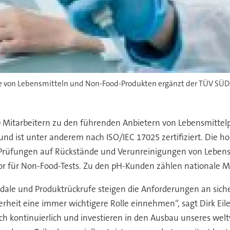
yse von Lebensmitteln und Non-Food-Produkten ergänzt der TÜV SÜD
Mitarbeitern zu den führenden Anbietern von Lebensmittelpr
nd ist unter anderem nach ISO/IEC 17025 zertifiziert. Die h
Prüfungen auf Rückstände und Verunreinigungen von Lebensm
or für Non-Food-Tests. Zu den pH-Kunden zählen nationale M
ale und Produktrückrufe steigen die Anforderungen an siche
eit eine immer wichtigere Rolle einnehmen“, sagt Dirk Eiler
ch kontinuierlich und investieren in den Ausbau unseres wel