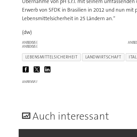
Übernahme von pH s.r.l. mit seinem umfassenden u
Erwerb von SFDK in Brasilien in 2012 und nun mit 
Lebensmittelsicherheit in 25 Ländern an.“
(dw)
ANZEIGE
ANZE
ANZEIGE
LEBENSMITTELSICHERHEIT
LANDWIRTSCHAFT
ITA
ANZEIGE
A
uch interessant