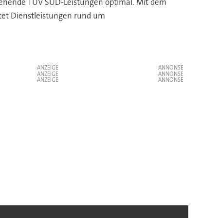
stehende TÜV SÜD-Leistungen optimal. Mit dem
etet Dienstleistungen rund um
ANZEIGE
ANZEIGE
ANZEIGE