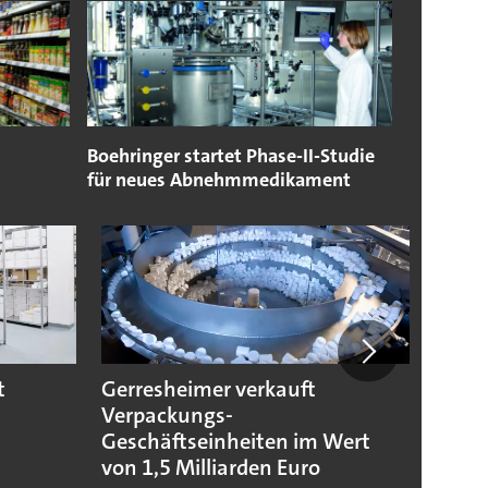
Boehringer startet Phase-II-Studie
für neues Abnehmmedikament
t
Gerresheimer verkauft
Codis
Verpackungs-
Stand
Geschäftseinheiten im Wert
von 1,5 Milliarden Euro