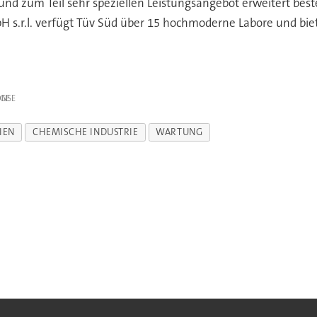
nd zum Teil sehr speziellen Leistungsangebot erweitert be
pH s.r.l. verfügt Tüv Süd über 15 hochmoderne Labore und bi
IGE
LIEN
CHEMISCHE INDUSTRIE
WARTUNG