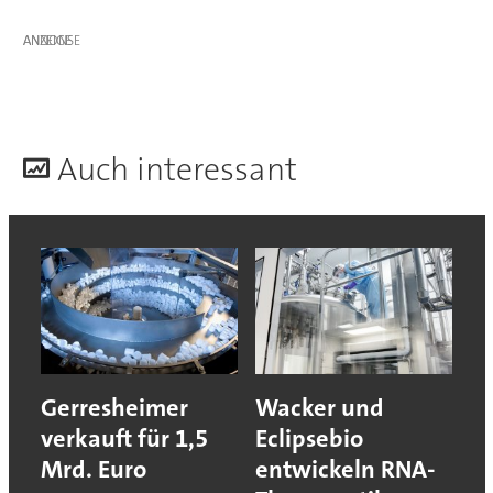
ANZEIGE
A
uch interessant
Gerresheimer
Wacker und
verkauft für 1,5
Eclipsebio
Mrd. Euro
entwickeln RNA-