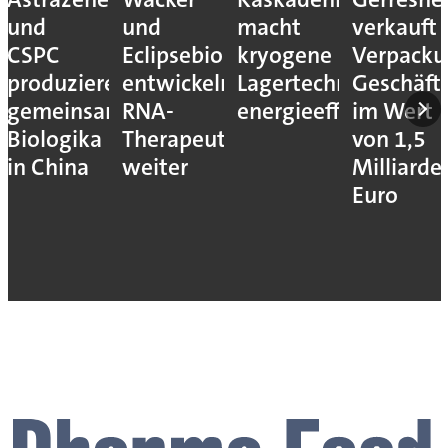
und
und
macht
verkauft
CSPC
Eclipsebio
kryogene
Verpacku
produzieren
entwickeln
Lagertechnik
Geschäft
gemeinsam
RNA-
energieeffizienter
im Wert
Biologika
Therapeutika
von 1,5
in China
weiter
Milliarde
Euro