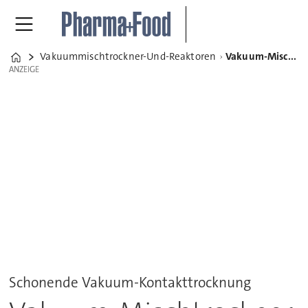
Vakuummischtrockner-Und-Reaktoren
Vakuum-Mischtrockner und Reaktoren
Home
ANZEIGE
ANZEIGE
Schonende Vakuum-Kontakttrocknung