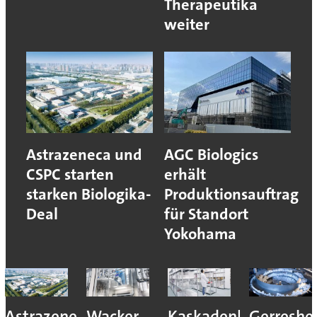
Therapeutika
weiter
Astrazeneca und
AGC Biologics
CSPC starten
erhält
starken Biologika-
Produktionsauftrag
Deal
für Standort
Yokohama
Astrazeneca
Wacker
Kaskadenkonzept
Gerreshe