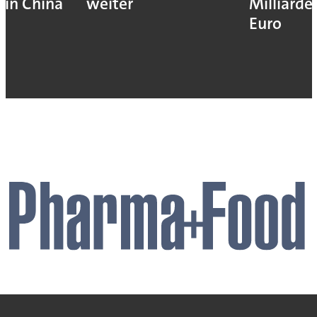
in China
weiter
Milliarde
Euro