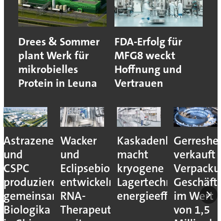
Drees & Sommer
FDA-Erfolg für
plant Werk für
MFG8 weckt
mikrobielles
Hoffnung und
Protein in Leuna
Vertrauen
Astrazeneca
Wacker
Kaskadenkonzept
Gerreshe
und
und
macht
verkauft
CSPC
Eclipsebio
kryogene
Verpacku
produzieren
entwickeln
Lagertechnik
Geschäft
gemeinsam
RNA-
energieeffizienter
im Wert
Biologika
Therapeutika
von 1,5