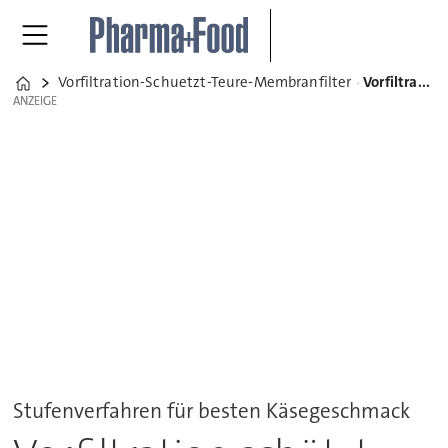
Vorfiltration-Schuetzt-Teure-Membranfilter
Vorfiltration schützt teure Membranfilter
Home
ANZEIGE
ANZEIGE
Stufenverfahren für besten Käsegeschmack