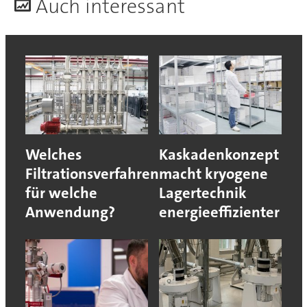
A
uch interessant
Welches
Kaskadenkonzept
Filtrationsverfahren
macht kryogene
für welche
Lagertechnik
Anwendung?
energieeffizienter