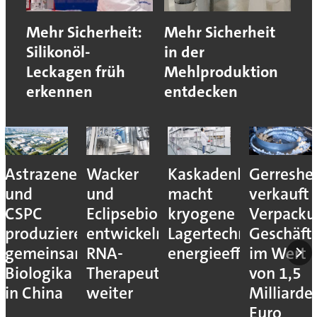
Mehr Sicherheit:
Mehr Sicherheit
Silikonöl-
in der
Leckagen früh
Mehlproduktion
erkennen
entdecken
Astrazeneca
Wacker
Kaskadenkonzept
Gerreshe
und
und
macht
verkauft
CSPC
Eclipsebio
kryogene
Verpacku
produzieren
entwickeln
Lagertechnik
Geschäft
gemeinsam
RNA-
energieeffizienter
im Wert
Biologika
Therapeutika
von 1,5
in China
weiter
Milliarde
Euro