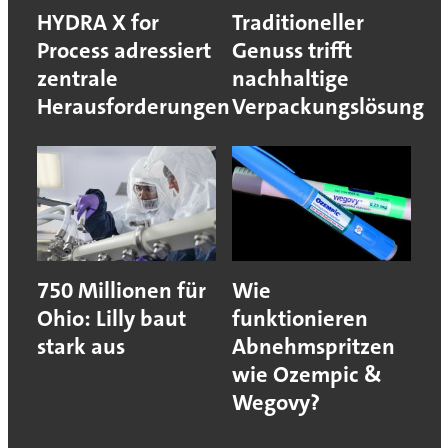
HYDRA X for
Traditioneller
Process adressiert
Genuss trifft
zentrale
nachhaltige
Herausforderungen
Verpackungslösung
750 Millionen für
Wie
Ohio: Lilly baut
funktionieren
stark aus
Abnehmspritzen
wie Ozempic &
Wegovy?