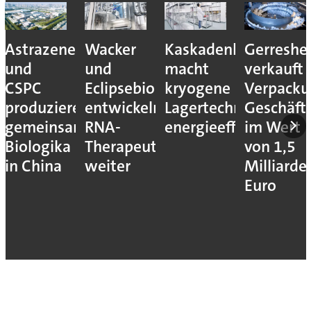
Astrazeneca
Wacker
Kaskadenkonzept
Gerreshe
und
und
macht
verkauft
CSPC
Eclipsebio
kryogene
Verpacku
produzieren
entwickeln
Lagertechnik
Geschäft
gemeinsam
RNA-
energieeffizienter
im Wert
Biologika
Therapeutika
von 1,5
in China
weiter
Milliarde
Euro