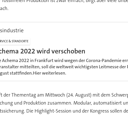
er fossilfreien Produktion ist zwar einfach, birgt aber viele
nach.
sindustrie
RVICE & STANDORTE
chema 2022 wird verschoben
e Achema 2022 in Frankfurt wird wegen der Corona-Pandemie ern
ranstalter mitteilten, soll die weltweit wichtigsten Leitmesse der
gust stattfinden.Hier weiterlesen.
ft der Thementag am Mittwoch (24. August) mit dem Schwerpun
chung und Produktion zusammen. Modular, automatisiert und vo
ätssicherung. Die Highlight-Session und der Kongress solle