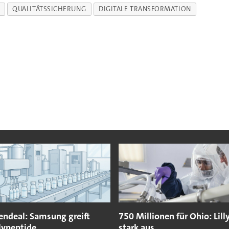
QUALITÄTSSICHERUNG
DIGITALE TRANSFORMATION
endeal: Samsung greift
750 Millionen für Ohio: Lill
lypeptide
stark aus