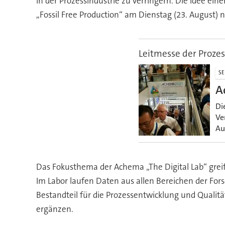
in der Prozessindustrie zu verringern. Die Idee ein
,,Fossil Free Production‘‘ am Dienstag (23. August) 
Leitmesse der Prozes
SE
A
Di
Ve
Au
Das Fokusthema der Achema „The Digital Lab“ grei
Im Labor laufen Daten aus allen Bereichen der Fors
Bestandteil für die Prozessentwicklung und Qualit
ergänzen.