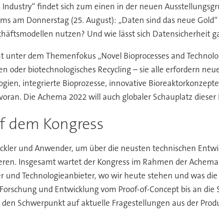
Industry“ findet sich zum einen in der neuen Ausstellungsgru
am Donnerstag (25. August): „Daten sind das neue Gold“ ist
chäftsmodellen nutzen? Und wie lässt sich Datensicherheit g
eht unter dem Themenfokus „Novel Bioprocesses and Technolo
 oder biotechnologisches Recycling – sie alle erfordern neue
logien, integrierte Bioprozesse, innovative Bioreaktorkonze
voran. Die Achema 2022 will auch globaler Schauplatz dieser
uf dem Kongress
ickler und Anwender, um über die neusten technischen Entwi
ieren. Insgesamt wartet der Kongress im Rahmen der Achema 2
r und Technologieanbieter, wo wir heute stehen und was die
rschung und Entwicklung vom Proof-of-Concept bis an die Sc
den Schwerpunkt auf aktuelle Fragestellungen aus der Produ