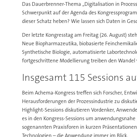
Das Dauerbrenner-Thema „Digitalisation in Process 
Schwerpunkt auf der Agenda des Kongressprogramms 
dieser Schatz heben? Wie lassen sich Daten in Ges
Der letzte Kongresstag am Freitag (26. August) st
Neue Biopharmazeutika, biobasierte Feinchemikalien
Synthetische Biologie, automatisierte Labortechno
fortgeschrittene Modellierung treiben den Wandel 
Insgesamt 115 Sessions a
Beim Achema-Kongress treffen sich Forscher, Entw
Herausforderungen der Prozessindustrie zu diskut
Highlight-Sessions diskutieren Vordenker, Anwende
es in den Kongress-Sessions um anwendungsnahe Fo
sogenannten Praxisforen in kurzen Präsentationen 
Technologien – die Anwendung immer im Blick.