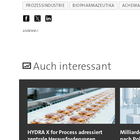
PROZESSINDUSTRIE
BIOPHARMAZEUTIKA
ACHEMA
ANZEIGE
A
uch interessant
HYDRA X for Process adressiert
Milliard
zentrale Herausforderungen
nach Po