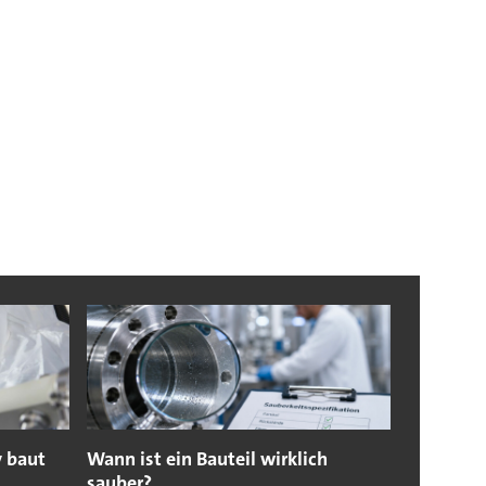
y baut
Wann ist ein Bauteil wirklich
sauber?