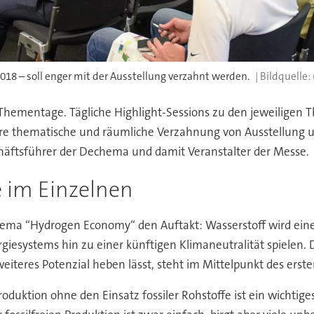
18 – soll enger mit der Ausstellung verzahnt werden.
 Thementage. Tägliche Highlight-Sessions zu den jeweiligen 
re thematische und räumliche Verzahnung von Ausstellung
schäftsführer der Dechema und damit Veranstalter der Messe.
 im Einzelnen
a “Hydrogen Economy“ den Auftakt: Wasserstoff wird eine z
iesystems hin zu einer künftigen Klimaneutralität spielen. Di
weiteres Potenzial heben lässt, steht im Mittelpunkt des ers
roduktion ohne den Einsatz fossiler Rohstoffe ist ein wichti