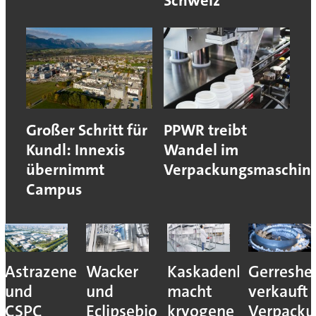
Schweiz
Großer Schritt für
PPWR treibt
Kundl: Innexis
Wandel im
übernimmt
Verpackungsmaschin
Campus
Astrazeneca
Wacker
Kaskadenkonzept
Gerreshe
und
und
macht
verkauft
CSPC
Eclipsebio
kryogene
Verpacku