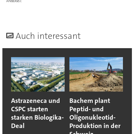
ANZEIGE
A
uch interessant
Astrazeneca und
Bachem plant
CSPC starten
Peptid- und
starken Biologika-
Oligonukleotid-
Deal
Produktion in der