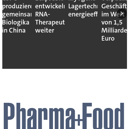
produzieren
entwickeln
Lagertechnik
Geschäft
gemeinsam
RNA-
energieeffizienter
im Wert
Biologika
Therapeutika
von 1,5
in China
weiter
Milliarde
Euro