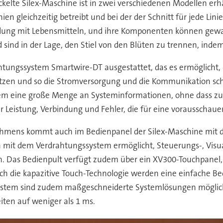
lte Silex-Maschine ist in zwei verschiedenen Modellen erhältl
en gleichzeitig betreibt und bei der der Schnitt für jede Lin
ndung mit Lebensmitteln, und ihre Komponenten können gewas
sind in der Lage, den Stiel von den Blüten zu trennen, inde
ahtungssystem Smartwire-DT ausgestattet, das es ermöglicht,
etzen und so die Stromversorgung und die Kommunikation schne
ystem eine große Menge an Systeminformationen, ohne dass z
r Leistung, Verbindung und Fehler, die für eine vorausscha
hmens kommt auch im Bedienpanel der Silex-Maschine mit
n mit dem Verdrahtungssystem ermöglicht, Steuerungs-, Vi
. Das Bedienpult verfügt zudem über ein XV300-Touchpanel,
h die kapazitive Touch-Technologie werden eine einfache B
ystem sind zudem maßgeschneiderte Systemlösungen möglich
en auf weniger als 1 ms.