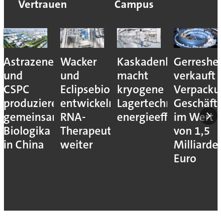
Vertrauen
Campus
Astrazeneca
Wacker
Kaskadenkonzept
Gerreshe
und
und
macht
verkauft
CSPC
Eclipsebio
kryogene
Verpacku
produzieren
entwickeln
Lagertechnik
Geschäft
gemeinsam
RNA-
energieeffizienter
im Wert
Biologika
Therapeutika
von 1,5
in China
weiter
Milliarde
Euro