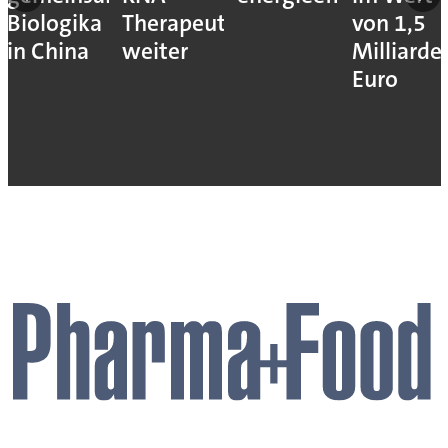
Biologika
Therapeutika
von 1,5
in China
weiter
Milliarde
Euro