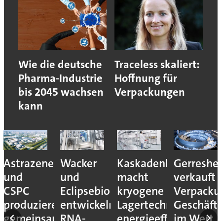
Wie die deutsche
Traceless skaliert:
Pharma-Industrie
Hoffnung für
bis 2045 wachsen
Verpackungen
kann
Astrazeneca
Wacker
Kaskadenkonzept
Gerreshe
und
und
macht
verkauft
CSPC
Eclipsebio
kryogene
Verpacku
produzieren
entwickeln
Lagertechnik
Geschäft
gemeinsam
RNA-
energieeffizienter
im Wert