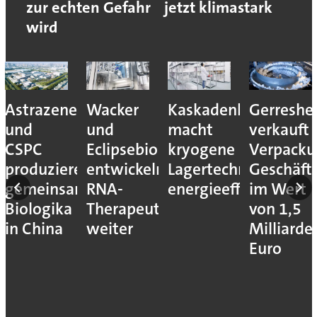
zur echten Gefahr
jetzt klimastark
wird
Astrazeneca
Wacker
Kaskadenkonzept
Gerreshe
und
und
macht
verkauft
CSPC
Eclipsebio
kryogene
Verpacku
produzieren
entwickeln
Lagertechnik
Geschäft
gemeinsam
RNA-
energieeffizienter
im Wert
Biologika
Therapeutika
von 1,5
in China
weiter
Milliarde
Euro