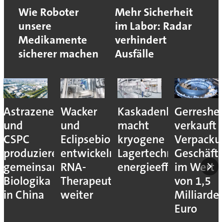
Wie Roboter
Mehr Sicherheit
unsere
im Labor: Radar
Medikamente
verhindert
sicherer machen
Ausfälle
Astrazeneca
Wacker
Kaskadenkonzept
Gerreshe
und
und
macht
verkauft
CSPC
Eclipsebio
kryogene
Verpacku
produzieren
entwickeln
Lagertechnik
Geschäft
gemeinsam
RNA-
energieeffizienter
im Wert
Biologika
Therapeutika
von 1,5
in China
weiter
Milliarde
Euro