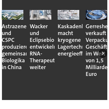
Astrazeneca
Wacker
Kaskadenkonzept
Gerreshe
und
und
macht
verkauft
CSPC
Eclipsebio
kryogene
Verpacku
produzieren
entwickeln
Lagertechnik
Geschäft
gemeinsam
RNA-
energieeffizienter
im Wert
Biologika
Therapeutika
von 1,5
in China
weiter
Milliarde
Euro