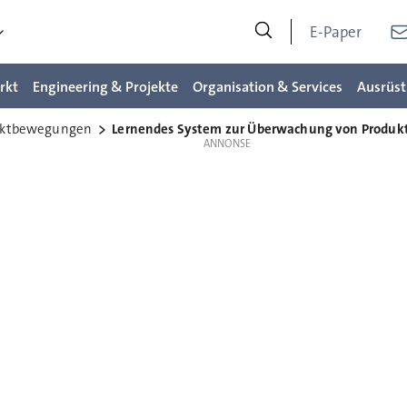
E-Paper
rkt
Engineering & Projekte
Organisation & Services
Ausrüst
uktbewegungen
Lernendes System zur Überwachung von Produ