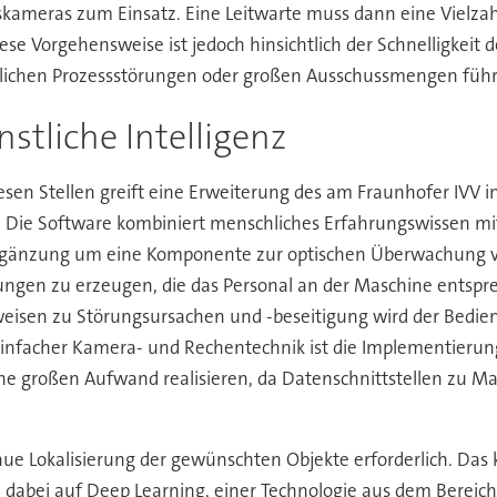
meras zum Einsatz. Eine Leitwarte muss dann eine Vielzah
se Vorgehensweise ist jedoch hinsichtlich der Schnelligkeit d
lichen Prozessstörungen oder großen Ausschussmengen führ
stliche Intelligenz
esen Stellen greift eine Erweiterung des am Fraunhofer IVV 
Die Software kombiniert menschliches Erfahrungswissen mit 
e Ergänzung um eine Komponente zur optischen Überwachung 
gen zu erzeugen, die das Personal an der Maschine entspr
inweisen zu Störungsursachen und -beseitigung wird der Bedie
einfacher Kamera- und Rechentechnik ist die Implementierung
e großen Aufwand realisieren, da Datenschnittstellen zu Ma
aue Lokalisierung der gewünschten Objekte erforderlich. Das 
 dabei auf Deep Learning, einer Technologie aus dem Bereich 