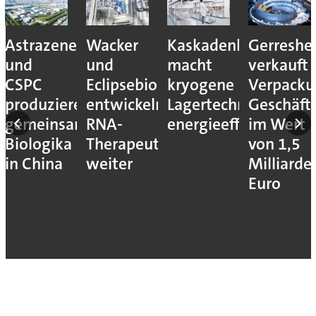
Astrazeneca
Wacker
Kaskadenkonzept
Gerreshe
und
und
macht
verkauft
CSPC
Eclipsebio
kryogene
Verpacku
produzieren
entwickeln
Lagertechnik
Geschäft
gemeinsam
RNA-
energieeffizienter
im Wert
Biologika
Therapeutika
von 1,5
in China
weiter
Milliarde
Euro