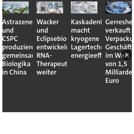
Astrazeneca
Wacker
Kaskadenkonzept
Gerreshe
und
und
macht
verkauft
CSPC
Eclipsebio
kryogene
Verpacku
produzieren
entwickeln
Lagertechnik
Geschäft
gemeinsam
RNA-
energieeffizienter
im Wert
Biologika
Therapeutika
von 1,5
in China
weiter
Milliarde
Euro